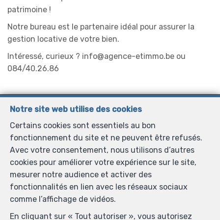
patrimoine !
Notre bureau est le partenaire idéal pour assurer la
gestion locative de votre bien.
Intéressé, curieux ? info@agence-etimmo.be ou
084/40.26.86
Agence Etimmo
Notre site web utilise des cookies
Chaussée de l'Ourthe 43
—
Certains cookies sont essentiels au bon
6900 Marche-en-Famenne
—
fonctionnement du site et ne peuvent être refusés.
TEL.
084 40 26 86
Avec votre consentement, nous utilisons d’autres
info@agence-etimmo.be
—
cookies pour améliorer votre expérience sur le site,
mesurer notre audience et activer des
fonctionnalités en lien avec les réseaux sociaux
Agent immobilier intermédiaire, syndic et régisseur
comme l’affichage de vidéos.
agréé IPI sous le numéro 507.572 en Belgique - N°
En cliquant sur « Tout autoriser », vous autorisez
entreprise : TVA BE 0747.821.104- Instance de contrôle: