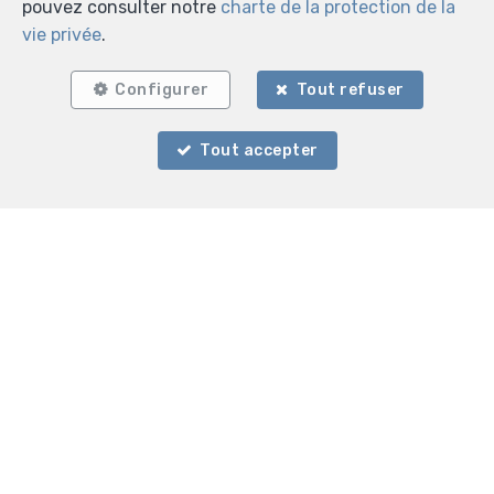
pouvez consulter notre
charte de la protection de la
6900 Marche-en-Famenne
—
vie privée
.
TEL.
084 40 26 86
info@agence-etimmo.be
—
Configurer
Tout refuser
Tout accepter
Agent immobilier intermédiaire, syndic et régisseur
agréé IPI sous le numéro 507.572 en Belgique - N°
entreprise : TVA BE 0747.821.104- Instance de contrôle:
Institut professionnel des agents immobiliers, rue du
Luxembourg 16B, 1000 Bruxelles (+32 2 505 38 50 -
info@ipi.be) - Soumis au
code déontologique de l’ IPI
RC professionnelle et cautionnement via AXA Belgium
SA, Place du Trône 1, 1000 Bruxelles – police n°
730.390.160. Couverture valable pour les activités
réalisées en Belgique
Conditions générales d'utilisation du site
Charte de la protection de la vie privée