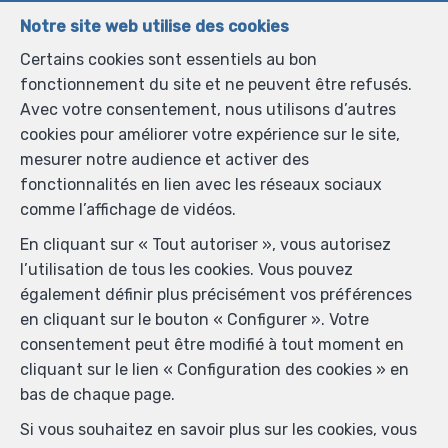
Je souhaite recevoir les newsletters.
Notre site web utilise des cookies
Certains cookies sont essentiels au bon
J'accepte de recevoir des SMS de notification.
fonctionnement du site et ne peuvent être refusés.
Avec votre consentement, nous utilisons d’autres
En envoyant ma demande de contact, je déclare
cookies pour améliorer votre expérience sur le site,
accepter que mes données complétées dans ce
mesurer notre audience et activer des
formulaire soient utilisées pour les buts mentionnés ci-
fonctionnalités en lien avec les réseaux sociaux
dessus par AGENCE ETIMMO ; et ce, en accord avec la
comme l’affichage de vidéos.
charte de protection de la vie privée
du site. Je peux à
En cliquant sur « Tout autoriser », vous autorisez
tout moment retirer mon consentement en
l’utilisation de tous les cookies. Vous pouvez
introduisant une demande écrite à l’adresse
également définir plus précisément vos préférences
info@agence-etimmo.be.
en cliquant sur le bouton « Configurer ». Votre
consentement peut être modifié à tout moment en
Envoyer
cliquant sur le lien « Configuration des cookies » en
bas de chaque page.
Agence Etimmo
Si vous souhaitez en savoir plus sur les cookies, vous
Chaussée de l'Ourthe 43
—